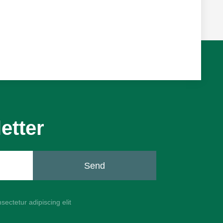
etter
Send
sectetur adipiscing elit