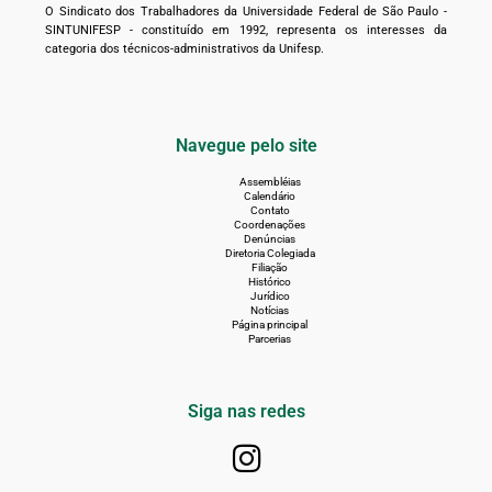
O Sindicato dos Trabalhadores da Universidade Federal de São Paulo -
SINTUNIFESP - constituído em 1992, representa os interesses da
categoria dos técnicos-administrativos da Unifesp.
Navegue pelo site
Assembléias
Calendário
Contato
Coordenações
Denúncias
Diretoria Colegiada
Filiação
Histórico
Jurídico
Notícias
Página principal
Parcerias
Siga nas redes